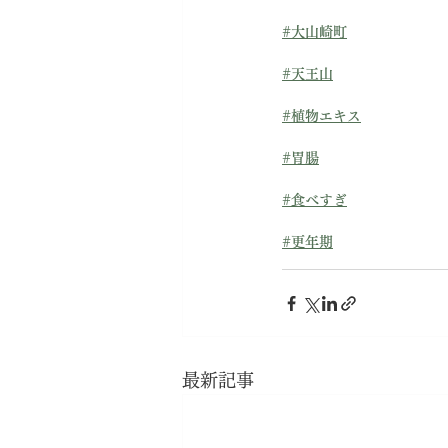
#大山崎町
#天王山
#植物エキス
#胃腸
#食べすぎ
#更年期
最新記事