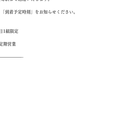
」「到着予定時刻」をお知らせください。
日1組限定
不定期営業
—————-