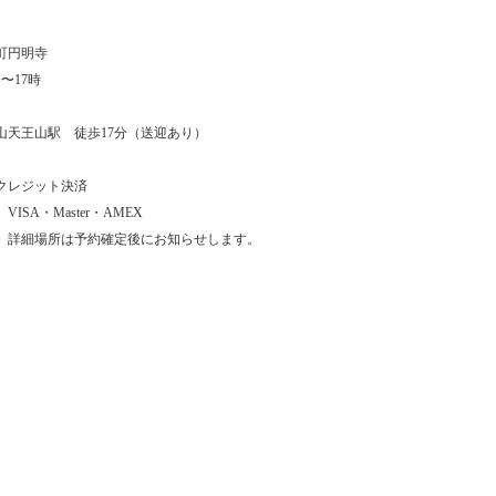
ショップを開催しまし
町円明寺
〜17時
定休​
山天王山駅 徒歩17分（送迎あり）
クレジット決済
ISA・Master・AMEX
、詳細場所は予約確定後にお知らせします。