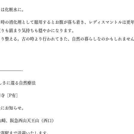
ナは化粧水に。
た時の消化剤として服用するとお腹が落ち着き、レディスマントルは更
照りも鎮まり気持ちも穏やかになります。
くり整える。古の時より行われてきた、自然の暮らしなのかもしれませ
—————-
たらしさに還る自然療法
寺［P有］
後にお知らせ。
山崎、阪急西山天王山（西口）
最寄駅まで送迎いたします。