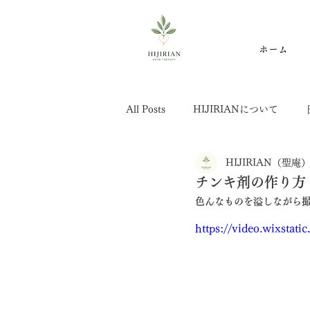
ホーム
All Posts
HIJIRIANについて
HIJIRIAN（聖庵
学びのノート
中医学
わ
チンキ剤の作り方
色んなものを溢しながら撮
https://video.wixstat