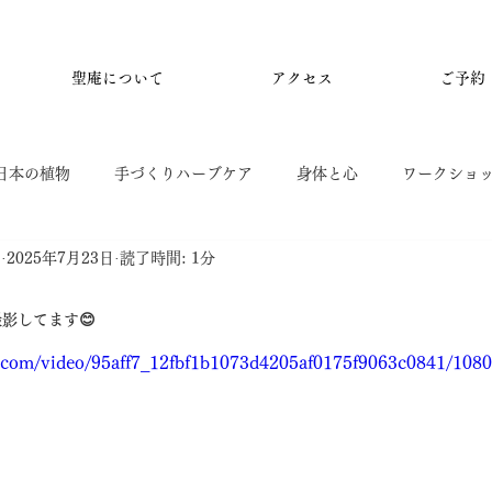
聖庵について
アクセス
ご予約
日本の植物
手づくりハーブケア
身体と心
ワークショ
）
2025年7月23日
読了時間: 1分
たしのこと
影してます😊
ic.com/video/95aff7_12fbf1b1073d4205af0175f9063c0841/108