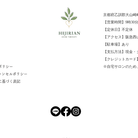
らすもの
ーク
た！
京都府乙訓郡大山崎
【営業時間】9時30分
【定休日】不
【アクセス】
阪急西
【駐車場】あり
​【支払方法】現金・
​【クレジットカード】V
※自宅サロンのため
ポリシー
ャンセルポリシー
に基づく表記