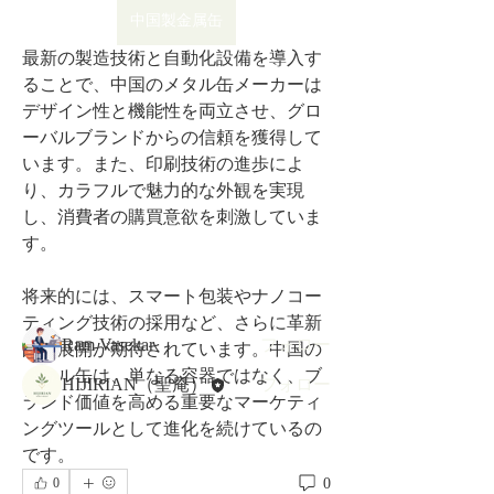
中国製金属缶
最新の製造技術と自動化設備を導入す
ることで、中国のメタル缶メーカーは
デザイン性と機能性を両立させ、グロ
ーバルブランドからの信頼を獲得して
います。また、印刷技術の進歩によ
グループについて
り、カラフルで魅力的な外観を実現
グループへようこそ！他のメンバーと
し、消費者の購買意欲を刺激していま
交流したり、最新情報を入手したり、
動画をシェアすることができます。
す。
将来的には、スマート包装やナノコー
メンバー
ティング技術の採用など、さらに革新
Ram Vasekar
フォロー
的な展開が期待されています。中国の
メタル缶は、単なる容器ではなく、ブ
HIJIRIAN（聖庵）
フォロー
ランド価値を高める重要なマーケティ
すべてのメンバーを表示（2名）
ングツールとして進化を続けているの
です。
0
0