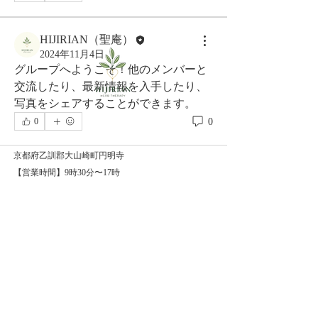
HIJIRIAN（聖庵）
2024年11月4日
グループへようこそ！他のメンバーと
交流したり、最新情報を入手したり、
写真をシェアすることができます。
0
0
京都府乙訓郡大山崎町円明寺
【営業時間】9時30分〜17時
【定休日】不定休​
【アクセス】
阪急西山天王山駅 徒歩17分（送迎あ
り）
【駐車場】あり
​【支払方法】現金・クレジット決済
​【クレジットカード】VISA・Master・AMEX
※自宅サロンのため、詳細場所は予約確定後にお知
らせします。